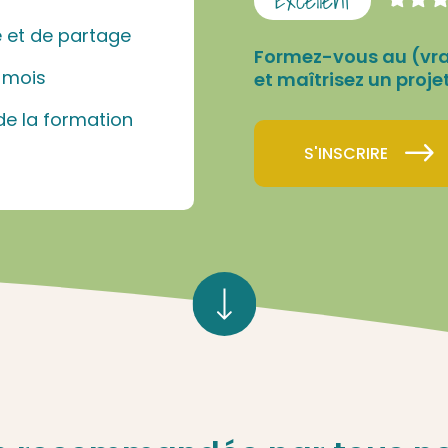
 et de partage
Formez-vous au (vrai
 mois
et maîtrisez un proje
de la formation
S'INSCRIRE