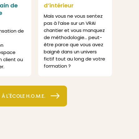
rain de
d’intérieur
e
Mais vous ne vous sentez
pas à l’aise sur un VRAI
chantier et vous manquez
nsation de
de méthodologie… peut-
être parce que vous avez
en
baigné dans un univers
’espace
fictif tout au long de votre
on client ou
formation ?
r.
Á L'ÉCOLE H.O.M.E.