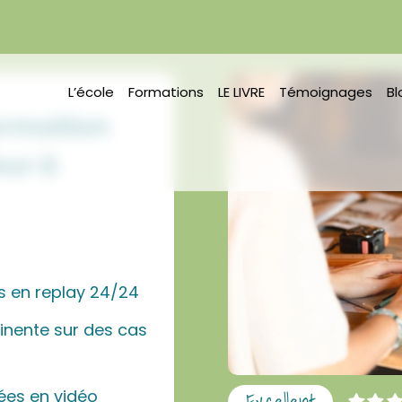
L’école
Formations
LE LIVRE
Témoignages
Bl
ormation
eur à
n
es en replay 24/24
tinente sur des cas
ées en vidéo
Excellent