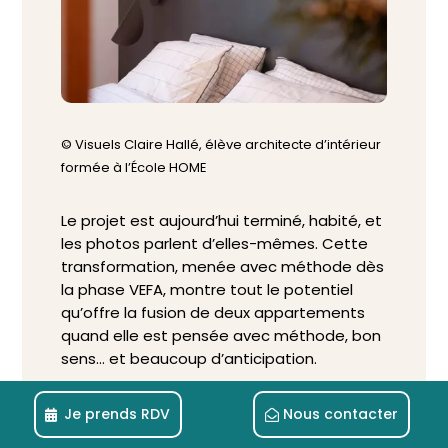
© Visuels Claire Hallé, élève architecte d’intérieur
formée à l’École HOME
Le projet est aujourd’hui terminé, habité, et
les photos parlent d’elles-mêmes. Cette
transformation, menée avec méthode dès
la phase VEFA, montre tout le potentiel
qu’offre la fusion de deux appartements
quand elle est pensée avec méthode, bon
sens… et beaucoup d’anticipation.
Et vous ? Que retenez-vous de cette
Je prends RDV
Nous contacter
réalisation ? Quelles idées aimeriez-vous
appliquer à vos futurs projets ? Dites-le-