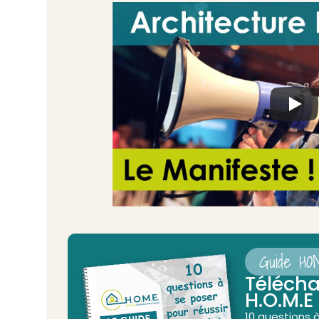
Guide HOM
Télécha
H.O.M.E
10 questions à