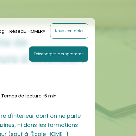
og
Réseau HOMER®
Nous contacter
te de
ure d’Intérieur
Télécharger le programme
Temps de lecture :
6 min
re d'intérieur dont on ne parle
ines, ni dans les formations
eur (sauf à l'École HOME !)