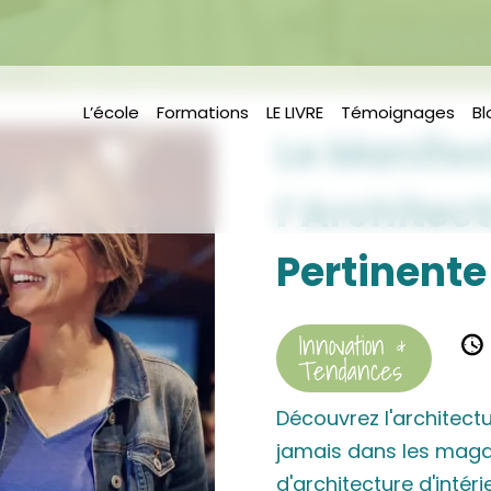
L’école
Formations
LE LIVRE
Témoignages
Bl
Le Manifes
l’Architect
Pertinente
Innovation &
Tendances
Découvrez l'architectu
jamais dans les magaz
d'architecture d'intéri