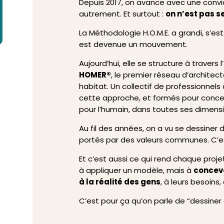
Depuis 2017, on avance avec une convic
autrement. Et surtout :
on n’est pas se
La Méthodologie H.O.M.E. a grandi, s’est 
est devenue un mouvement.
Aujourd’hui, elle se structure à travers l’
HOMER®
, le premier réseau d’architect
habitat. Un collectif de professionnels
cette approche, et formés pour conc
pour l’humain, dans toutes ses dimensi
Au fil des années, on a vu se dessiner d
portés par des valeurs communes. C’e
Et c’est aussi ce qui rend chaque proj
à appliquer un modèle, mais à
concevo
à la réalité des gens
, à leurs besoins, 
C’est pour ça qu’on parle de “dessiner 