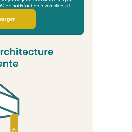
0% de satisfaction à vos clients !
harger
architecture
ente