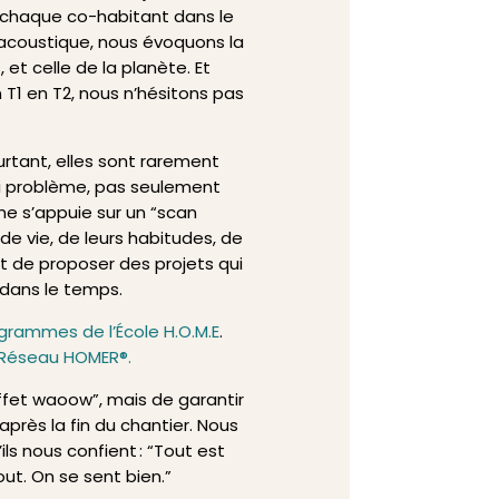
e chaque co-habitant dans le
n acoustique, nous évoquons la
 et celle de la planète. Et
n T1 en T2, nous n’hésitons pas
rtant, elles sont rarement
 vrai problème, pas seulement
he s’appuie sur un “scan
e vie, de leurs habitudes, de
et de proposer des projets qui
 dans le temps.
grammes de l’École H.O.M.E
.
u Réseau HOMER®.
effet waoow”, mais de garantir
près la fin du chantier. Nous
ils nous confient : “Tout est
out. On se sent bien.”